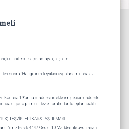
meli
çlı olabilirsiniz açıklamaya çalışalım.
lerinden sonra “Hangi prim teşvikini uygulasam daha az
ayılı Kanuna 19’uncu maddesine eklenen geçici madde ile
yunca sigorta primleri devlet tarafından karşılanacaktır.
27103) TEŞVİKLERİ KARŞILAŞTIRMASI
ullandığımız teşvik 4447 Geçici 10 Maddesi ile uygulanan