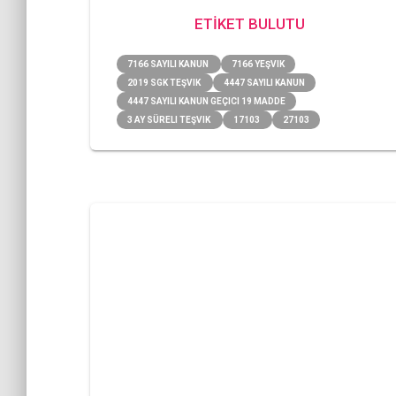
ETİKET BULUTU
7166 SAYILI KANUN
7166 YEŞVIK
2019 SGK TEŞVIK
4447 SAYILI KANUN
4447 SAYILI KANUN GEÇICI 19 MADDE
3 AY SÜRELI TEŞVIK
17103
27103