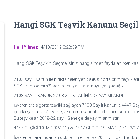
Hangi SGK Teşvik Kanunu Seçil
Halil Yılmaz
,
4/10/2019 3:28:39 PM
Hangi SGK Teşvikini Seçmelisiniz, hangisinden faydalanırken kazan
7103 sayılı Kanun ile birlikte gelen yeni SGK sigorta prim teşvik
SGK primi öderim?” sorusuna yanıt aramaya çalışacağız.
7103 SAYILI KANUN 27.03.2018 TARİHİNDE YAYIMLANDI
İşverenlere sigorta teşviki sağlayan 7103 Sayılı Kanun’la 4447 S
gerekli şartları sağlayan işverenlerin kanunla belirlenen süreler bo
Bu teşvike ait 2018-22 sayılı Genelge’ de yayımlanmıştır.
4447 GEÇİCİ 10. MD (06111) ve 4447 GEÇİCİ 19. MAD. (17103/
İşverenler tarafından en çok tercih edilen ve 2011 yılından beri k