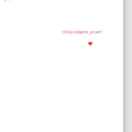
129 kişi beğendi, ya sen?
favorite