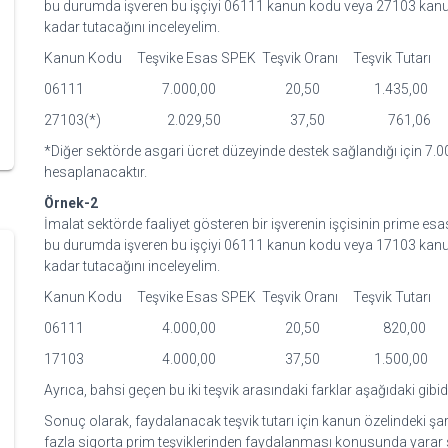
bu durumda işveren bu işçiyi 06111 kanun kodu veya 27103 kan
kadar tutacağını inceleyelim.
Kanun Kodu Teşvike Esas SPEK Teşvik Oranı Teşvik Tutarı
06111 7.000,00 20,50 1.435,00
27103(*) 2.029,50 37,50 761,06
*Diğer sektörde asgari ücret düzeyinde destek sağlandığı için 7.00
hesaplanacaktır.
Örnek-2
İmalat sektörde faaliyet gösteren bir işverenin işçisinin prime e
bu durumda işveren bu işçiyi 06111 kanun kodu veya 17103 kan
kadar tutacağını inceleyelim.
Kanun Kodu Teşvike Esas SPEK Teşvik Oranı Teşvik Tutarı
06111 4.000,00 20,50 820,00
17103 4.000,00 37,50 1.500,00
Ayrıca, bahsi geçen bu iki teşvik arasındaki farklar aşağıdaki gibidi
Sonuç olarak, faydalanacak teşvik tutarı için kanun özelindeki şart
fazla sigorta prim teşviklerinden faydalanması konusunda yarar 