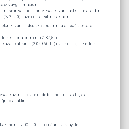
teşvik uygulamasıdır.
ağlamasının yanında prime esas kazanç üst sınırına kadar
mı (% 20,50) hazinece karşılanmaktadır.
dar olan kazancın destek kapsamında olacağı sektöre
n tüm sigorta primleri (% 37,50)
s kazanç alt sınırı (2.029,50 TL) üzerinden işçilerin tüm
e esas kazancı göz önünde bulundurularak teşvik
oğru olacaktır..
as kazancının 7.000,00 TL olduğunu varsayalım,