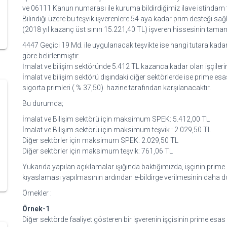
ve 06111 Kanun numarası ile kuruma bildirdiğimiz ilave istihdam 
Bilindiği üzere bu teşvik işverenlere 54 aya kadar prim desteği s
(2018 yıl kazanç üst sınırı 15.221,40 TL) işveren hissesinin tama
4447 Geçici 19 Md. ile uygulanacak teşvikte ise hangi tutara ka
göre belirlenmiştir.
İmalat ve bilişim sektöründe 5.412 TL kazanca kadar olan işçileri
İmalat ve bilişim sektörü dışındaki diğer sektörlerde ise prime esa
sigorta primleri ( % 37,50) hazine tarafından karşılanacaktır.
Bu durumda;
İmalat ve Bilişim sektörü için maksimum SPEK: 5.412,00 TL
İmalat ve Bilişim sektörü için maksimum teşvik : 2.029,50 TL
Diğer sektörler için maksimum SPEK: 2.029,50 TL
Diğer sektörler için maksimum teşvik: 761,06 TL
Yukarıda yapılan açıklamalar ışığında baktığımızda, işçinin prim
kıyaslaması yapılmasının ardından e-bildirge verilmesinin daha d
Örnekler :
Örnek-1
Diğer sektörde faaliyet gösteren bir işverenin işçisinin prime es